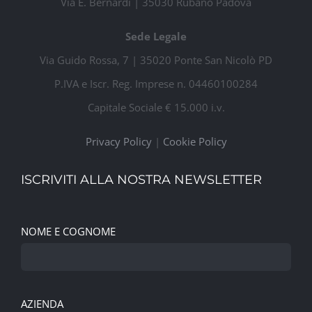
Via E. Bernardi | 35030 Rubano Padova
Sede Legale
Via Guido Rossa, 7 | 35020 Ponte San Nicolò PD
P.IVA e Iscr. Reg. Imprese n. 04460100284
Capitale Sociale € 15.000 i.v.
Privacy Policy
|
Cookie Policy
ISCRIVITI ALLA NOSTRA NEWSLETTER
NOME E COGNOME
AZIENDA