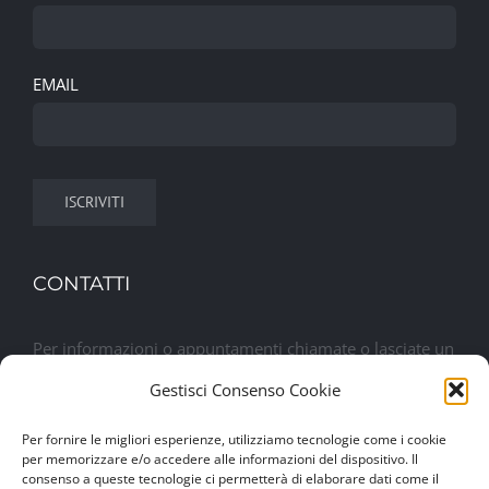
EMAIL
CONTATTI
Per informazioni o appuntamenti chiamate o lasciate un
messaggio. Sarete contattati al più presto
Gestisci Consenso Cookie
Per fornire le migliori esperienze, utilizziamo tecnologie come i cookie
Lasciaci un messaggio
per memorizzare e/o accedere alle informazioni del dispositivo. Il
consenso a queste tecnologie ci permetterà di elaborare dati come il