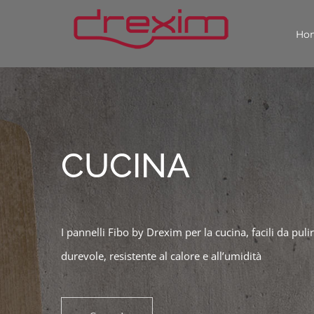
Salta
Ho
al
contenuto
CUCINA
I pannelli Fibo by Drexim per la cucina, facili da pulir
durevole, resistente al calore e all’umidità