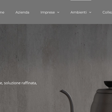
me
Azienda
Imprese
Ambienti
Colle
e, soluzione raffinata,