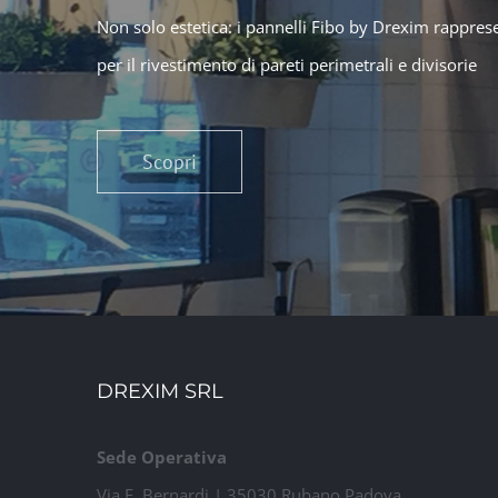
Non solo estetica: i pannelli Fibo by Drexim rappre
per il rivestimento di pareti perimetrali e divisorie
Scopri
DREXIM SRL
Sede Operativa
Via E. Bernardi | 35030 Rubano Padova