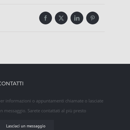
Facebook
Twitter
LinkedIn
Pinterest
CONTATTI
er informazioni o appuntamenti chiamate o lasciate
n messaggio. Sarete contattati al più presto
Lasciaci un messaggio