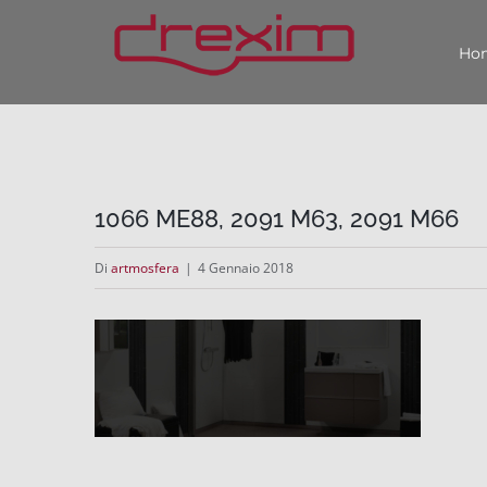
Salta
Ho
al
contenuto
1066 ME88, 2091 M63, 2091 M66
Di
artmosfera
|
4 Gennaio 2018