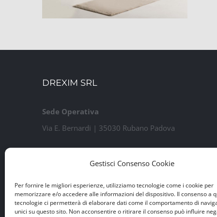
DREXIM SRL
Sede Operativa
Via E. Bernardi | 35030 Rubano Padova
Sede Legale
Gestisci Consenso Cookie
Via Guido Rossa, 7 | 35020 Ponte San Nicolò PD
P.IVA e Iscr. Reg. Imprese n. 04460100284
Per fornire le migliori esperienze, utilizziamo tecnologie come i cookie per
memorizzare e/o accedere alle informazioni del dispositivo. Il consenso a 
Capitale Sociale € 15.000 i.v.
tecnologie ci permetterà di elaborare dati come il comportamento di navig
unici su questo sito. Non acconsentire o ritirare il consenso può influire n