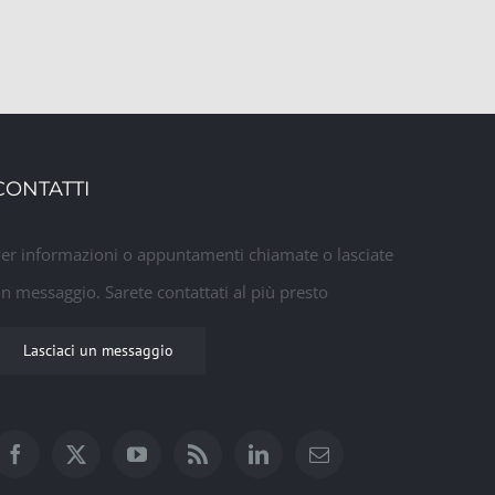
CONTATTI
er informazioni o appuntamenti chiamate o lasciate
n messaggio. Sarete contattati al più presto
Lasciaci un messaggio