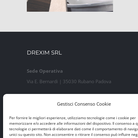
DREXIM SRL
Sede Operativa
Via E. Bernardi | 35030 Rubano Padova
Sede Legale
Gestisci Consenso Cookie
Via Guido Rossa, 7 | 35020 Ponte San Nicolò PD
P.IVA e Iscr. Reg. Imprese n. 04460100284
Per fornire le migliori esperienze, utilizziamo tecnologie come i cookie per
memorizzare e/o accedere alle informazioni del dispositivo. Il consenso a 
Capitale Sociale € 15.000 i.v.
tecnologie ci permetterà di elaborare dati come il comportamento di navig
unici su questo sito. Non acconsentire o ritirare il consenso può influire n