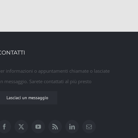
CONTATTI
er informazioni o appuntamenti chiamate o lasciate
n messaggio. Sarete contattati al più presto
Lasciaci un messaggio