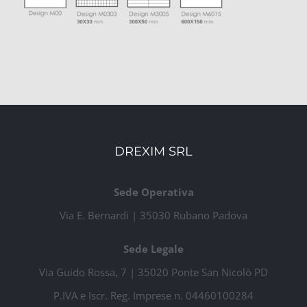
DREXIM SRL
Sede Operativa
Via E. Bernardi | 35030 Rubano Padova
Sede Legale
Via Guido Rossa, 7 | 35020 Ponte San Nicolò PD
P.IVA e Iscr. Reg. Imprese n. 04460100284