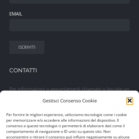
EMAIL
CONTATTI
Per informazioni o appuntamenti chiamate o lasciate un
messaggio. Sarete contattati al più presto
Gestisci Consenso Cookie
Per fornire le migliori esperienze, utilizziamo tecnologie come i cookie
Lasciaci un messaggio
per memorizzare e/o accedere alle informazioni del dispositivo. Il
consenso a queste tecnologie ci permetterà di elaborare dati come il
comportamento di navigazione o ID unici su questo sito. Non
acconsentire o ritirare il consenso può influire negativamente su alcune