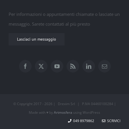
Per informazioni o appuntamenti chiamate o lasciate un
messaggio. Sarete contattati al più presto
Lasciaci un messaggio
© Copyright 2017 -
2026 | Drexim Srl | P.IVA 04460100284 |
Made with ♥ by
Artmosfera
using WordPress
049 8979862
SCRIVICI