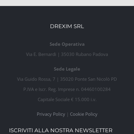
DREXIM SRL
Sede Operativa
Via E. Bernardi | 35030 Rubano Padova
Sede Legale
Via Guido Rossa, 7 | 35020 Ponte San Nicolò PD
P.IVA e Iscr. Reg. Imprese n. 04460100284
Capitale Sociale € 15.000 i.v.
Privacy Policy
|
Cookie Policy
ISCRIVITI ALLA NOSTRA NEWSLETTER