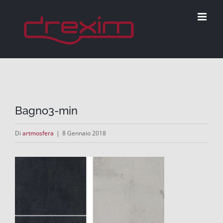
Salta
al
contenuto
Bagno3-min
Di
artmosfera
|
8 Gennaio 2018