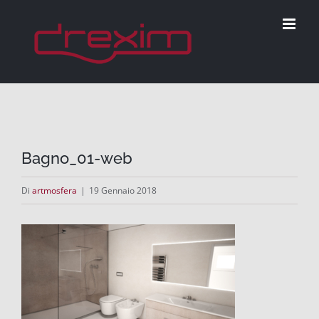
Salta
al
contenuto
Bagno_01-web
Di
artmosfera
|
19 Gennaio 2018