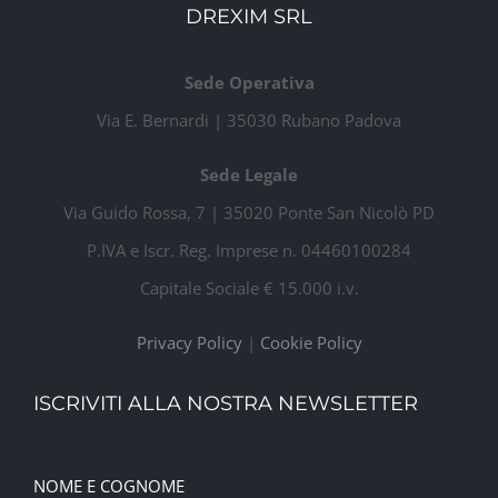
DREXIM SRL
Sede Operativa
Via E. Bernardi | 35030 Rubano Padova
Sede Legale
Via Guido Rossa, 7 | 35020 Ponte San Nicolò PD
P.IVA e Iscr. Reg. Imprese n. 04460100284
Capitale Sociale € 15.000 i.v.
Privacy Policy
|
Cookie Policy
ISCRIVITI ALLA NOSTRA NEWSLETTER
NOME E COGNOME