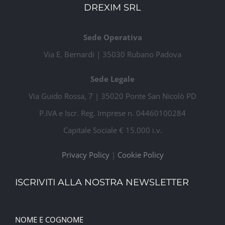
DREXIM SRL
Sede Operativa
Via E. Bernardi | 35030 Rubano Padova
Sede Legale
Via Guido Rossa, 7 | 35020 Ponte San Nicolò PD
P.IVA e Iscr. Reg. Imprese n. 04460100284
Capitale Sociale € 15.000 i.v.
Privacy Policy
|
Cookie Policy
ISCRIVITI ALLA NOSTRA NEWSLETTER
NOME E COGNOME