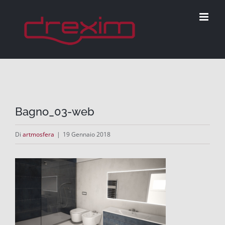
Salta
al
contenuto
Bagno_03-web
Di
artmosfera
|
19 Gennaio 2018