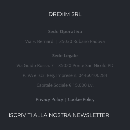
DREXIM SRL
Sede Operativa
Via E. Bernardi | 35030 Rubano Padova
Sede Legale
Via Guido Rossa, 7 | 35020 Ponte San Nicolò PD
P.IVA e Iscr. Reg. Imprese n. 04460100284
Capitale Sociale € 15.000 i.v.
Privacy Policy
|
Cookie Policy
ISCRIVITI ALLA NOSTRA NEWSLETTER