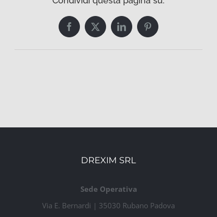
Condividi questa pagina su:
Facebook
Twitter
LinkedIn
Pinterest
DREXIM SRL
Sede Operativa
Via E. Bernardi | 35030 Rubano Padova