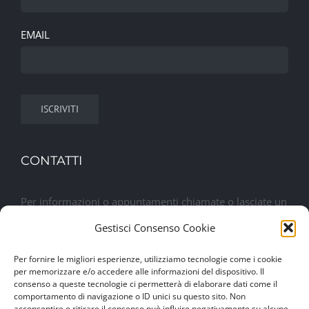
EMAIL
CONTATTI
Per informazioni o appuntamenti chiamate o lasciate un
messaggio. Sarete contattati al più presto
Gestisci Consenso Cookie
Per fornire le migliori esperienze, utilizziamo tecnologie come i cookie
Lasciaci un messaggio
per memorizzare e/o accedere alle informazioni del dispositivo. Il
consenso a queste tecnologie ci permetterà di elaborare dati come il
comportamento di navigazione o ID unici su questo sito. Non
acconsentire o ritirare il consenso può influire negativamente su alcune