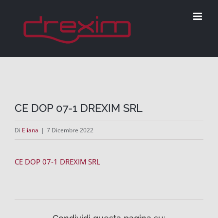
Salta
al
contenuto
CE DOP 07-1 DREXIM SRL
Di
Eliana
|
7 Dicembre 2022
CE DOP 07-1 DREXIM SRL