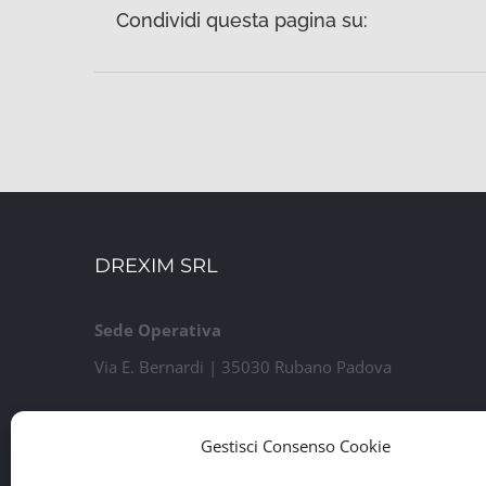
Condividi questa pagina su:
DREXIM SRL
Sede Operativa
Via E. Bernardi | 35030 Rubano Padova
Sede Legale
Gestisci Consenso Cookie
Via Guido Rossa, 7 | 35020 Ponte San Nicolò PD