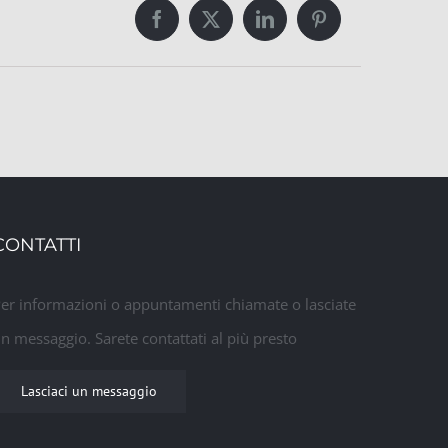
Facebook
Twitter
LinkedIn
Pinterest
CONTATTI
er informazioni o appuntamenti chiamate o lasciate
n messaggio. Sarete contattati al più presto
Lasciaci un messaggio