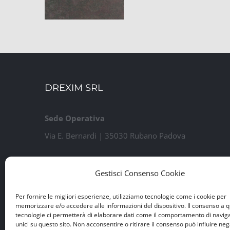
DREXIM SRL
Sede Operativa
Via E. Bernardi | 35030 Rubano Padova
Sede Legale
Gestisci Consenso Cookie
Via Guido Rossa, 7 | 35020 Ponte San Nicolò PD
P.IVA e Iscr. Reg. Imprese n. 04460100284
Per fornire le migliori esperienze, utilizziamo tecnologie come i cookie per
memorizzare e/o accedere alle informazioni del dispositivo. Il consenso a 
Capitale Sociale € 15.000 i.v.
tecnologie ci permetterà di elaborare dati come il comportamento di navig
unici su questo sito. Non acconsentire o ritirare il consenso può influire n