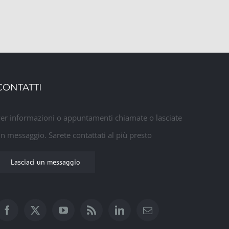
CONTATTI
er informazioni o appuntamenti chiamate o lasciate
n messaggio. Sarete contattati al più presto
Lasciaci un messaggio