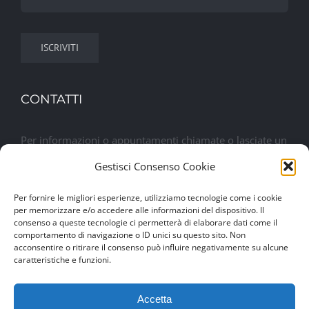
CONTATTI
Per informazioni o appuntamenti chiamate o lasciate un
messaggio. Sarete contattati al più presto
Gestisci Consenso Cookie
Per fornire le migliori esperienze, utilizziamo tecnologie come i cookie
Lasciaci un messaggio
per memorizzare e/o accedere alle informazioni del dispositivo. Il
consenso a queste tecnologie ci permetterà di elaborare dati come il
comportamento di navigazione o ID unici su questo sito. Non
acconsentire o ritirare il consenso può influire negativamente su alcune
caratteristiche e funzioni.
Accetta