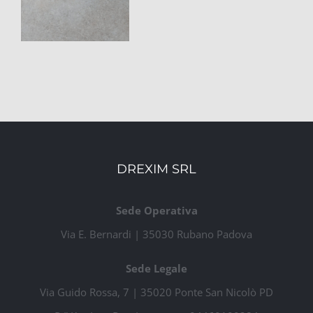
DREXIM SRL
Sede Operativa
Via E. Bernardi | 35030 Rubano Padova
Sede Legale
Via Guido Rossa, 7 | 35020 Ponte San Nicolò PD