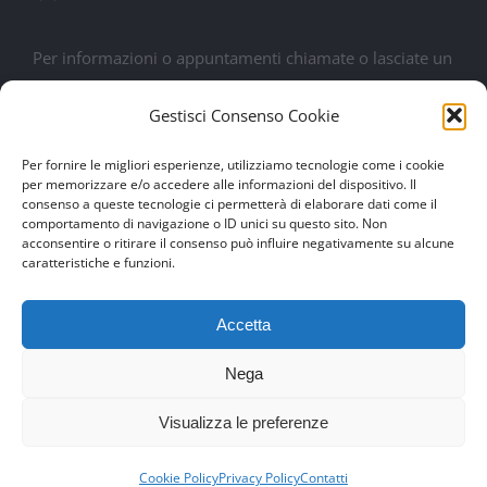
Per informazioni o appuntamenti chiamate o lasciate un
messaggio. Sarete contattati al più presto
Gestisci Consenso Cookie
Lasciaci un messaggio
Per fornire le migliori esperienze, utilizziamo tecnologie come i cookie
per memorizzare e/o accedere alle informazioni del dispositivo. Il
consenso a queste tecnologie ci permetterà di elaborare dati come il
comportamento di navigazione o ID unici su questo sito. Non
acconsentire o ritirare il consenso può influire negativamente su alcune
caratteristiche e funzioni.
Accetta
Nega
© Copyright 2017 -
2026 | Drexim Srl | P.IVA 04460100284 |
Visualizza le preferenze
Made with ♥ by
Artmosfera
using WordPress
049 8979862
SCRIVICI
Cookie Policy
Privacy Policy
Contatti