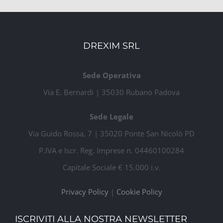
DREXIM SRL
Sede Operativa
Via E. Bernardi | 35030 Rubano Padova
Sede Legale
Via Guido Rossa, 7 | 35020 Ponte San Nicolò PD
P.IVA e Iscr. Reg. Imprese n. 04460100284
Capitale Sociale € 15.000 i.v.
Privacy Policy
|
Cookie Policy
ISCRIVITI ALLA NOSTRA NEWSLETTER