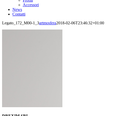
Profili
Accessori
News
Contatti
Legato_172_M00-1_3
artmosfera
2018-02-06T23:46:32+01:00
DREXIM SRL