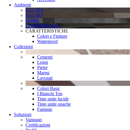
Ambienti
CUCINA
BAGNO
HOME
COMMERCIALE
CARATTERISTICHE
Colori e Finiture
Waterproof
Collezioni
Cementi
Legni
Pietre
Marmi
Lavorati
Colori Basic
I Bianchi Top
Tinte unite lucide
Tinte unite opache
Fantasie
Soluzioni
Vantaggi
Certificazioni