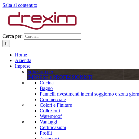
Salta al contenuto
Cerca per:
Home
Azienda
Imprese
Soluzioni per
IMPRESE e PROFESSIONISTI
Cucina
Bagno
Pannelli rivestimenti interni soggiorno e zona gior
Commerciale
Colori e Finiture
Collezioni
Waterproof
Vantaggi
Certificazioni
Profili
Accessori