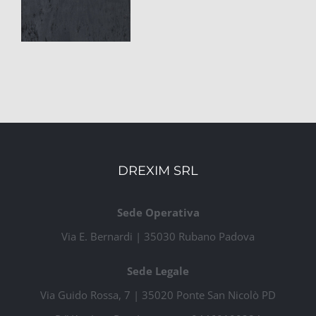
DREXIM SRL
Sede Operativa
Via E. Bernardi | 35030 Rubano Padova
Sede Legale
Via Guido Rossa, 7 | 35020 Ponte San Nicolò PD