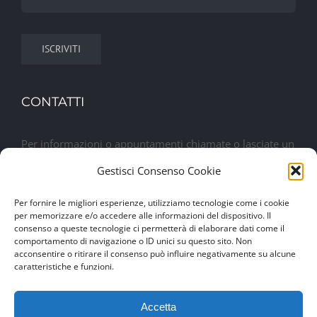
CONTATTI
Per informazioni o appuntamenti chiamate o lasciate un
messaggio. Sarete contattati al più presto
Gestisci Consenso Cookie
Per fornire le migliori esperienze, utilizziamo tecnologie come i cookie
Lasciaci un messaggio
per memorizzare e/o accedere alle informazioni del dispositivo. Il
consenso a queste tecnologie ci permetterà di elaborare dati come il
comportamento di navigazione o ID unici su questo sito. Non
acconsentire o ritirare il consenso può influire negativamente su alcune
caratteristiche e funzioni.
Accetta