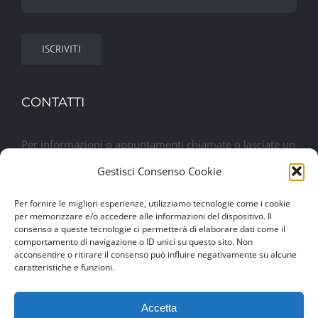
CONTATTI
Per informazioni o appuntamenti chiamate o lasciate un
messaggio. Sarete contattati al più presto
Gestisci Consenso Cookie
Per fornire le migliori esperienze, utilizziamo tecnologie come i cookie
Lasciaci un messaggio
per memorizzare e/o accedere alle informazioni del dispositivo. Il
consenso a queste tecnologie ci permetterà di elaborare dati come il
comportamento di navigazione o ID unici su questo sito. Non
acconsentire o ritirare il consenso può influire negativamente su alcune
caratteristiche e funzioni.
Accetta