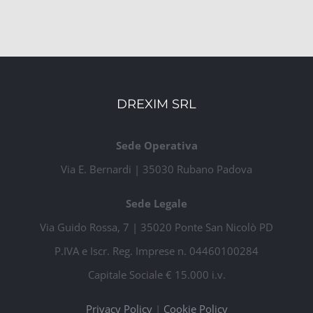
DREXIM SRL
Sede Operativa
Via E. Bernardi | 35030 Rubano Padova
Sede Legale
Via Guido Rossa, 7 | 35020 Ponte San Nicolò PD
P.IVA e Iscr. Reg. Imprese n. 04460100284
Capitale Sociale € 15.000 i.v.
Privacy Policy
|
Cookie Policy