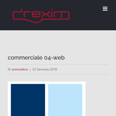
Salta
al
contenuto
commerciale 04-web
Di
artmosfera
|
22 Gennaio 2018