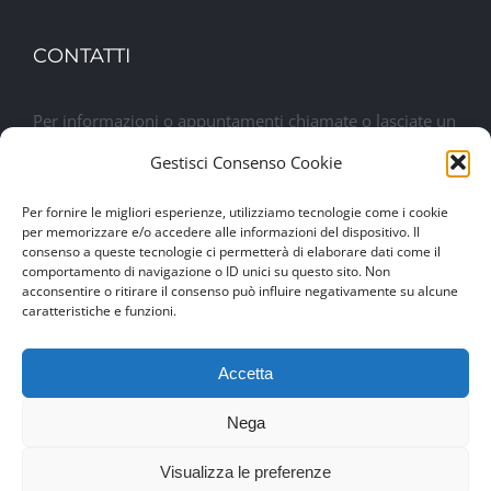
CONTATTI
Per informazioni o appuntamenti chiamate o lasciate un
messaggio. Sarete contattati al più presto
Gestisci Consenso Cookie
Per fornire le migliori esperienze, utilizziamo tecnologie come i cookie
Lasciaci un messaggio
per memorizzare e/o accedere alle informazioni del dispositivo. Il
consenso a queste tecnologie ci permetterà di elaborare dati come il
comportamento di navigazione o ID unici su questo sito. Non
acconsentire o ritirare il consenso può influire negativamente su alcune
caratteristiche e funzioni.
Accetta
Nega
© Copyright 2017 -
2026 | Drexim Srl | P.IVA 04460100284 |
Visualizza le preferenze