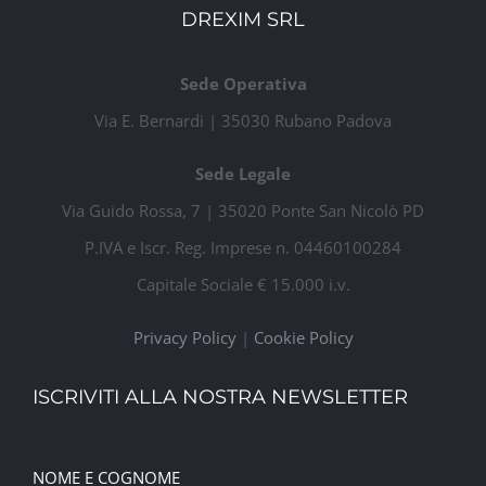
DREXIM SRL
Sede Operativa
Via E. Bernardi | 35030 Rubano Padova
Sede Legale
Via Guido Rossa, 7 | 35020 Ponte San Nicolò PD
P.IVA e Iscr. Reg. Imprese n. 04460100284
Capitale Sociale € 15.000 i.v.
Privacy Policy
|
Cookie Policy
ISCRIVITI ALLA NOSTRA NEWSLETTER
NOME E COGNOME