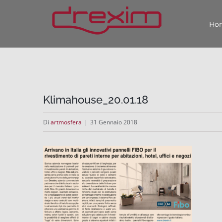
Salta
Ho
al
contenuto
Klimahouse_20.01.18
Di
artmosfera
|
31 Gennaio 2018