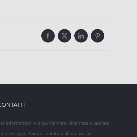
Facebook
Twitter
LinkedIn
Pinterest
CONTATTI
er informazioni o appuntamenti chiamate o lasciate
n messaggio. Sarete contattati al più presto