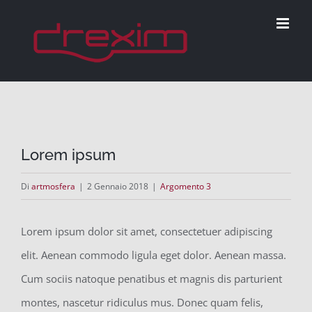
Salta
al
contenuto
Lorem ipsum
Di
artmosfera
|
2 Gennaio 2018
|
Argomento 3
Lorem ipsum dolor sit amet, consectetuer adipiscing
elit. Aenean commodo ligula eget dolor. Aenean massa.
Cum sociis natoque penatibus et magnis dis parturient
montes, nascetur ridiculus mus. Donec quam felis,