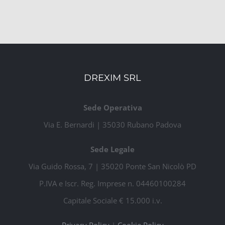
DREXIM SRL
Sede Operativa
Via E. Bernardi | 35030 Rubano Padova
Sede Legale
Via Guido Rossa, 7 | 35020 Ponte San Nicolò PD
P.IVA e Iscr. Reg. Imprese n. 04460100284
Capitale Sociale € 15.000 i.v.
Privacy Policy
|
Cookie Policy