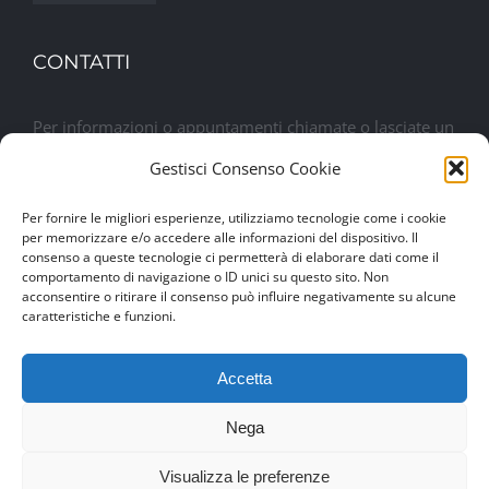
CONTATTI
Per informazioni o appuntamenti chiamate o lasciate un
messaggio. Sarete contattati al più presto
Gestisci Consenso Cookie
Per fornire le migliori esperienze, utilizziamo tecnologie come i cookie
Lasciaci un messaggio
per memorizzare e/o accedere alle informazioni del dispositivo. Il
consenso a queste tecnologie ci permetterà di elaborare dati come il
comportamento di navigazione o ID unici su questo sito. Non
acconsentire o ritirare il consenso può influire negativamente su alcune
caratteristiche e funzioni.
Accetta
Nega
© Copyright 2017 -
2026 | Drexim Srl | P.IVA 04460100284 |
Visualizza le preferenze