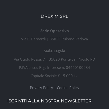
DREXIM SRL
Sede Operativa
Via E. Bernardi | 35030 Rubano Padova
Sede Legale
Via Guido Rossa, 7 | 35020 Ponte San Nicolò PD
P.IVA e Iscr. Reg. Imprese n. 04460100284
Capitale Sociale € 15.000 i.v.
Privacy Policy
|
Cookie Policy
ISCRIVITI ALLA NOSTRA NEWSLETTER