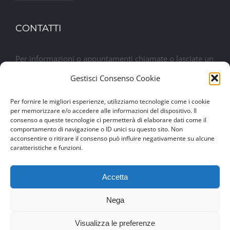
CONTATTI
Per informazioni o appuntamenti chiamate o lasciate un
messaggio. Sarete contattati al più presto
Gestisci Consenso Cookie
Per fornire le migliori esperienze, utilizziamo tecnologie come i cookie
Lasciaci un messaggio
per memorizzare e/o accedere alle informazioni del dispositivo. Il
consenso a queste tecnologie ci permetterà di elaborare dati come il
comportamento di navigazione o ID unici su questo sito. Non
acconsentire o ritirare il consenso può influire negativamente su alcune
caratteristiche e funzioni.
Accetta
Nega
© Copyright 2017 -
2026 | Drexim Srl | P.IVA 04460100284 |
Visualizza le preferenze