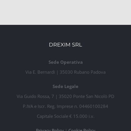
DREXIM SRL
Sede Operativa
Via E. Bernardi | 35030 Rubano Padova
Sede Legale
Via Guido Rossa, 7 | 35020 Ponte San Nicolò PD
P.IVA e Iscr. Reg. Imprese n. 04460100284
Capitale Sociale € 15.000 i.v.
Privacy Policy
|
Cookie Policy