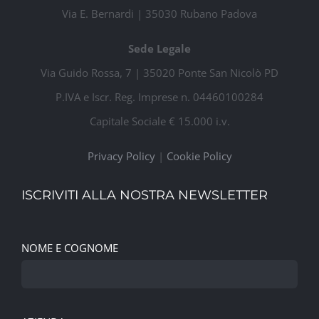
Via E. Bernardi | 35030 Rubano Padova
Sede Legale
Via Guido Rossa, 7 | 35020 Ponte San Nicolò PD
P.IVA e Iscr. Reg. Imprese n. 04460100284
Capitale Sociale € 15.000 i.v.
Privacy Policy
|
Cookie Policy
ISCRIVITI ALLA NOSTRA NEWSLETTER
NOME E COGNOME