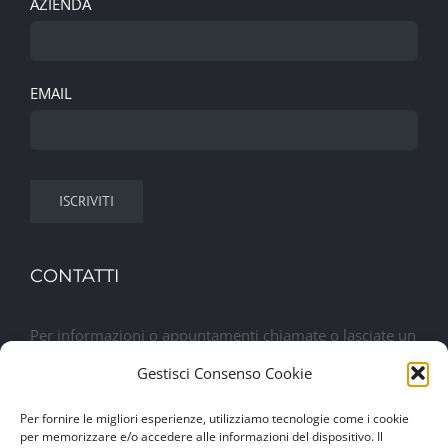
AZIENDA
EMAIL
CONTATTI
Per informazioni o appuntamenti chiamate o lasciate un
messaggio. Sarete contattati al più presto
Gestisci Consenso Cookie
Per fornire le migliori esperienze, utilizziamo tecnologie come i cookie
Lasciaci un messaggio
per memorizzare e/o accedere alle informazioni del dispositivo. Il