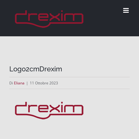
Salta
al
contenuto
Logo2cmDrexim
Di
Eliana
|
11 Ottobre 2023