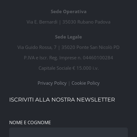
Sede Operativa
Via E. Bernardi | 35030 Rubano Padova
Sede Legale
Via Guido Rossa, 7 | 35020 Ponte San Nicolò PD
P.IVA e Iscr. Reg. Imprese n. 04460100284
Capitale Sociale € 15.000 i.v.
Privacy Policy
|
Cookie Policy
ISCRIVITI ALLA NOSTRA NEWSLETTER
NOME E COGNOME