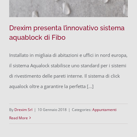
Drexim presenta l’innovativo sistema
aquablock di Fibo
Installato in migliaia di abitazioni e uffici in nord europa,
Drexim presenta l’innovativo sistema
il sistema Aqualock stabilisce uno standard per i sistemi
aquablock di Fibo
di rivestimento delle pareti interne. Il sistema di click
aqualock oltre a garantire la perfetta [...]
By
Drexim Srl
|
10 Gennaio 2018
|
Categories:
Appuntamenti
Read More