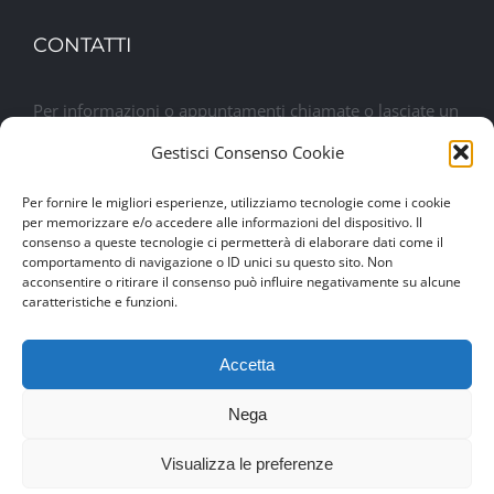
CONTATTI
Per informazioni o appuntamenti chiamate o lasciate un
messaggio. Sarete contattati al più presto
Gestisci Consenso Cookie
Per fornire le migliori esperienze, utilizziamo tecnologie come i cookie
Lasciaci un messaggio
per memorizzare e/o accedere alle informazioni del dispositivo. Il
consenso a queste tecnologie ci permetterà di elaborare dati come il
comportamento di navigazione o ID unici su questo sito. Non
acconsentire o ritirare il consenso può influire negativamente su alcune
caratteristiche e funzioni.
Accetta
Nega
© Copyright 2017 -
2026 | Drexim Srl | P.IVA 04460100284 |
Visualizza le preferenze
Made with ♥ by
Artmosfera
using WordPress