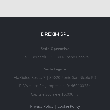
DREXIM SRL
Sede Operativa
Via E. Bernardi | 35030 Rubano Padova
Sede Legale
Via Guido Rossa, 7 | 35020 Ponte San Nicolò PD
P.IVA e Iscr. Reg. Imprese n. 04460100284
Capitale Sociale € 15.000 i.v.
Privacy Policy
|
Cookie Policy