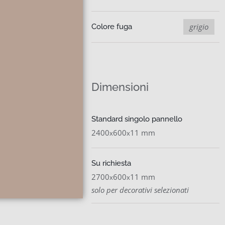
grigio
Colore fuga
Dimensioni
Standard singolo pannello
2400
600
11 mm
x
x
Su richiesta
2700
600
11 mm
x
x
solo per decorativi selezionati