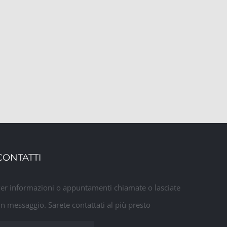
st
CONTATTI
er informazioni o appuntamenti chiamate o lasciate
n messaggio. Sarete contattati al più presto