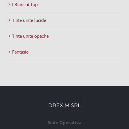
I Bianchi Top
Tinte unite lucide
Tinte unite opache
Fantasie
DREXIM SRL
Sede Operativa