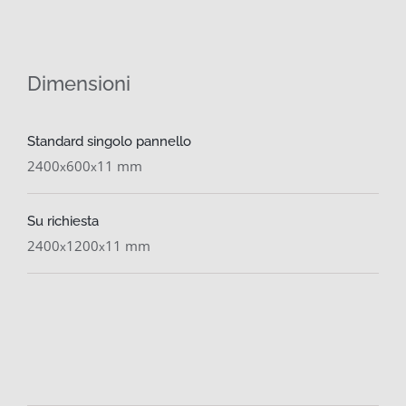
Dimensioni
Standard singolo pannello
2400
600
11 mm
x
x
Su richiesta
2400
1200
11 mm
x
x