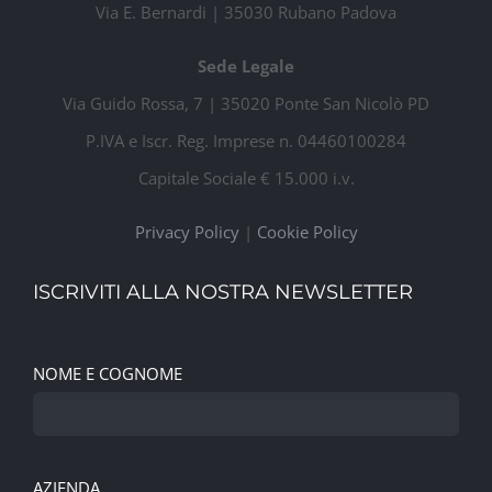
Via E. Bernardi | 35030 Rubano Padova
Sede Legale
Via Guido Rossa, 7 | 35020 Ponte San Nicolò PD
P.IVA e Iscr. Reg. Imprese n. 04460100284
Capitale Sociale € 15.000 i.v.
Privacy Policy
|
Cookie Policy
ISCRIVITI ALLA NOSTRA NEWSLETTER
NOME E COGNOME
AZIENDA