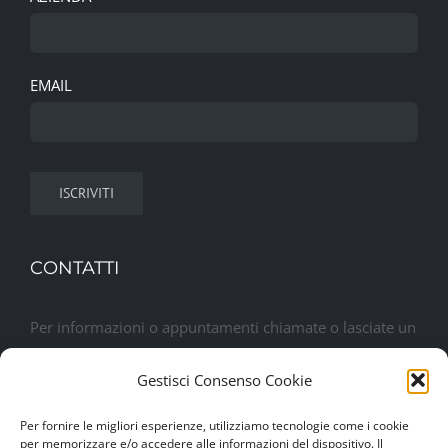
EMAIL
CONTATTI
Per informazioni o appuntamenti chiamate o lasciate un
messaggio. Sarete contattati al più presto
Gestisci Consenso Cookie
Lasciaci un messaggio
Per fornire le migliori esperienze, utilizziamo tecnologie come i cookie
per memorizzare e/o accedere alle informazioni del dispositivo. Il