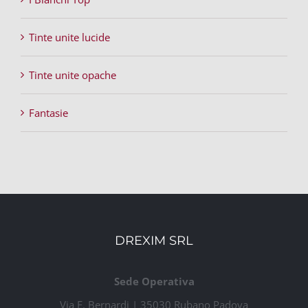
Tinte unite lucide
Tinte unite opache
Fantasie
DREXIM SRL
Sede Operativa
Via E. Bernardi | 35030 Rubano Padova