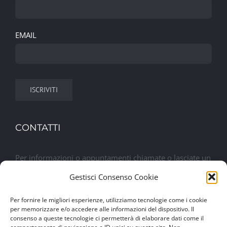
EMAIL
CONTATTI
Per informazioni o appuntamenti chiamate o lasciate un
messaggio. Sarete contattati al più presto
Gestisci Consenso Cookie
Per fornire le migliori esperienze, utilizziamo tecnologie come i cookie
Lasciaci un messaggio
per memorizzare e/o accedere alle informazioni del dispositivo. Il
consenso a queste tecnologie ci permetterà di elaborare dati come il