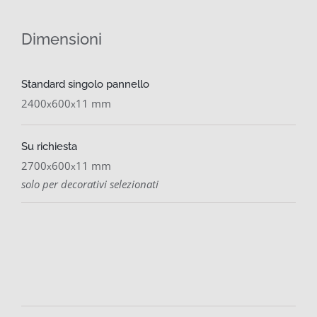
Dimensioni
Standard singolo pannello
2400
600
11 mm
x
x
Su richiesta
2700
600
11 mm
x
x
solo per decorativi selezionati