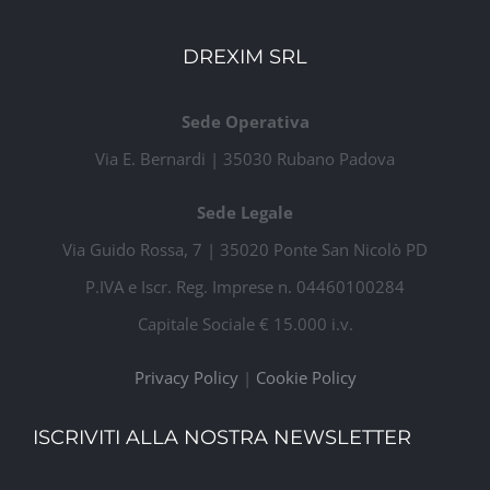
DREXIM SRL
Sede Operativa
Via E. Bernardi | 35030 Rubano Padova
Sede Legale
Via Guido Rossa, 7 | 35020 Ponte San Nicolò PD
P.IVA e Iscr. Reg. Imprese n. 04460100284
Capitale Sociale € 15.000 i.v.
Privacy Policy
|
Cookie Policy
ISCRIVITI ALLA NOSTRA NEWSLETTER