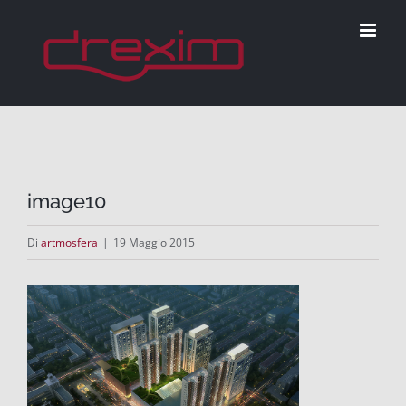
Salta
al
contenuto
image10
Di
artmosfera
|
19 Maggio 2015