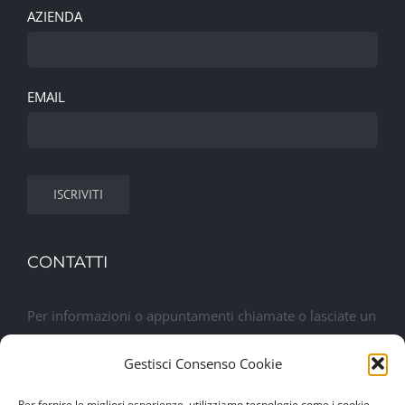
AZIENDA
EMAIL
CONTATTI
Per informazioni o appuntamenti chiamate o lasciate un
messaggio. Sarete contattati al più presto
Gestisci Consenso Cookie
Lasciaci un messaggio
Per fornire le migliori esperienze, utilizziamo tecnologie come i cookie