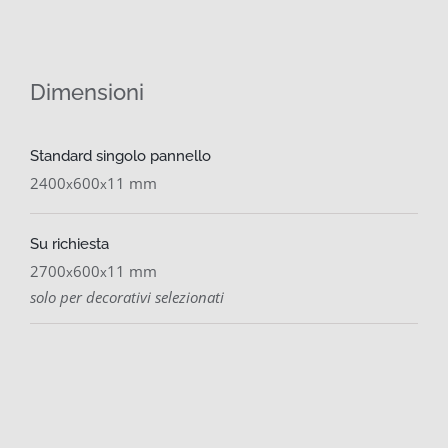
Dimensioni
Standard singolo pannello
2400
600
11 mm
x
x
Su richiesta
2700
600
11 mm
x
x
solo per decorativi selezionati