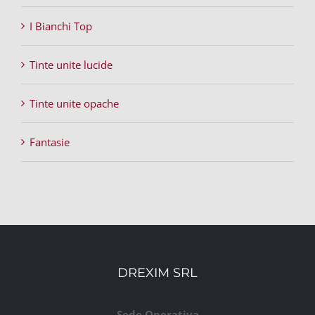
I Bianchi Top
Tinte unite lucide
Tinte unite opache
Fantasie
DREXIM SRL
Sede Operativa