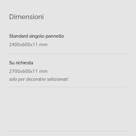
Dimensioni
Standard singolo pannello
2400
600
11 mm
x
x
Su richiesta
2700
600
11 mm
x
x
solo per decorativi selezionati