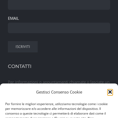
EMAIL
CONTATTI
Per informazioni o appuntamenti chiamate o lasciate un
messaggio. Sarete contattati al più presto
Gestisci Consenso Cookie
Per fornire le migliori esperienze, utilizziamo tecnologie come i cookie
Lasciaci un messaggio
per memorizzare e/o accedere alle informazioni del dispositivo. Il
consenso a queste tecnologie ci permetterà di elaborare dati come il