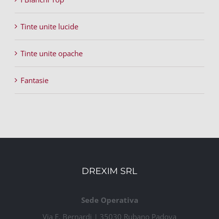
Tinte unite lucide
Tinte unite opache
Fantasie
DREXIM SRL
Sede Operativa
Via E. Bernardi | 35030 Rubano Padova