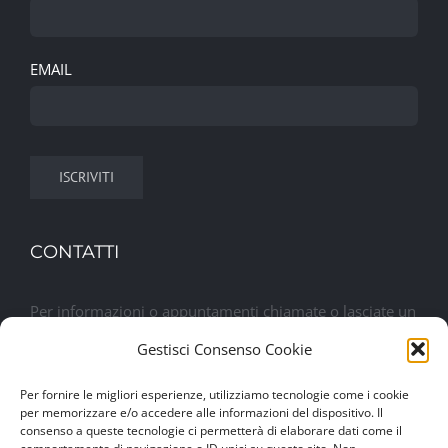
EMAIL
CONTATTI
Per informazioni o appuntamenti chiamate o lasciate un
messaggio. Sarete contattati al più presto
Gestisci Consenso Cookie
Per fornire le migliori esperienze, utilizziamo tecnologie come i cookie
Lasciaci un messaggio
per memorizzare e/o accedere alle informazioni del dispositivo. Il
consenso a queste tecnologie ci permetterà di elaborare dati come il