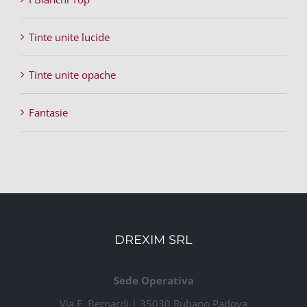
Tinte unite lucide
Tinte unite opache
Fantasie
DREXIM SRL
Sede Operativa
Via E. Bernardi | 35030 Rubano Padova