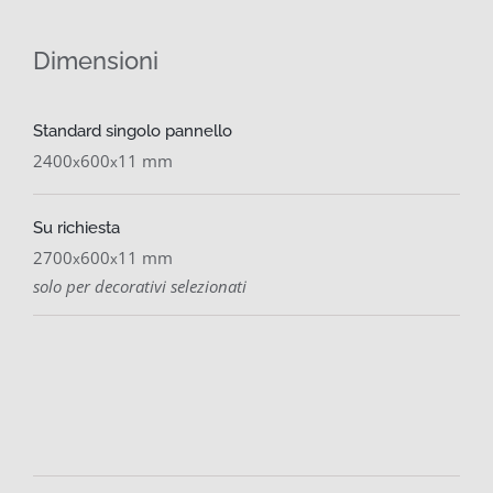
Dimensioni
Standard singolo pannello
2400
600
11 mm
x
x
Su richiesta
2700
600
11 mm
x
x
solo per decorativi selezionati