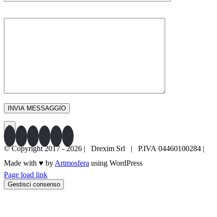
MESSAGGIO
×
© Copyright 2017 -
2026 | Drexim Srl | P.IVA 04460100284 |
Made with ♥ by
Artmosfera
using WordPress
Page load link
049 8979862
SCRIVICI
Gestisci consenso
Torna
in
cima