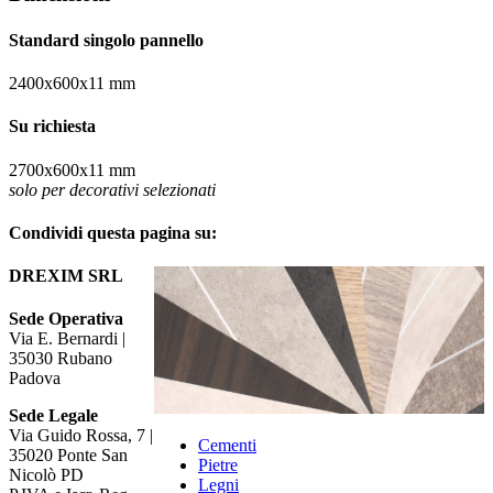
Standard singolo pannello
2400
x
600
x
11 mm
Su richiesta
2700
x
600
x
11 mm
solo per decorativi selezionati
Condividi questa pagina su:
Facebook
Twitter
LinkedIn
Pinterest
DREXIM SRL
Sede Operativa
Via E. Bernardi |
35030 Rubano
Padova
Sede Legale
Via Guido Rossa, 7 |
Cementi
35020 Ponte San
Pietre
Nicolò PD
Legni