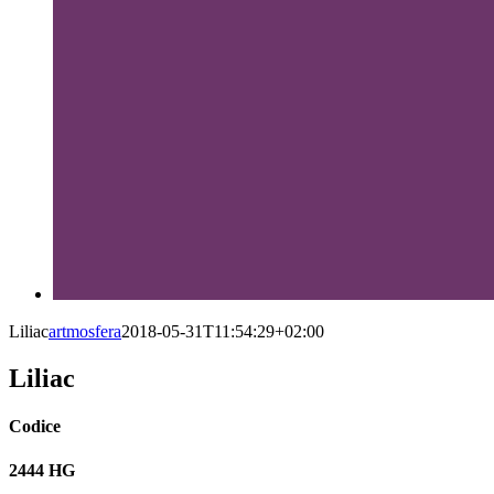
Liliac
artmosfera
2018-05-31T11:54:29+02:00
Liliac
Codice
2444 HG