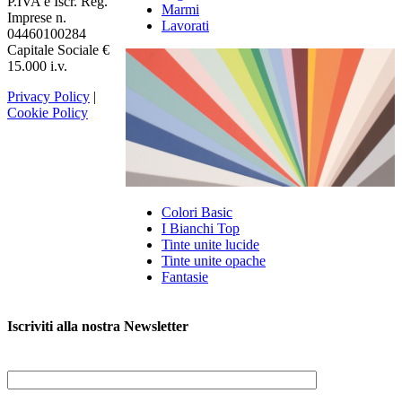
P.IVA e Iscr. Reg.
Marmi
Imprese n.
Lavorati
04460100284
Capitale Sociale €
15.000 i.v.
Privacy Policy
|
Cookie Policy
Colori Basic
I Bianchi Top
Tinte unite lucide
Tinte unite opache
Fantasie
Iscriviti alla nostra Newsletter
NOME E COGNOME