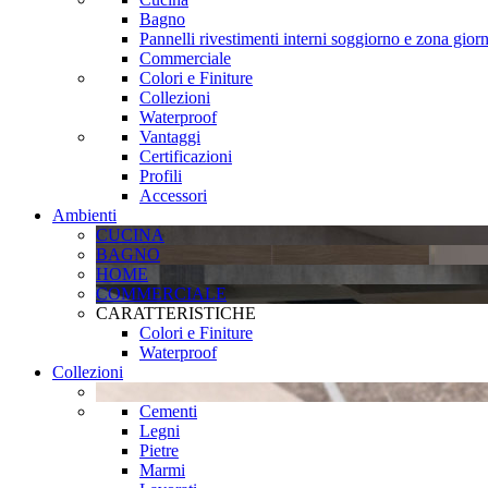
Bagno
Pannelli rivestimenti interni soggiorno e zona gior
Commerciale
Colori e Finiture
Collezioni
Waterproof
Vantaggi
Certificazioni
Profili
Accessori
Ambienti
CUCINA
BAGNO
HOME
COMMERCIALE
CARATTERISTICHE
Colori e Finiture
Waterproof
Collezioni
Cementi
Legni
Pietre
Marmi