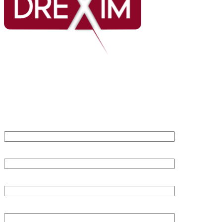
Per informazioni o
appuntamenti chiamate o
lasciate un messaggio.
Sarete contattati al più
presto
NOME E COGNOME
AZIENDA
EMAIL
TELEFONO