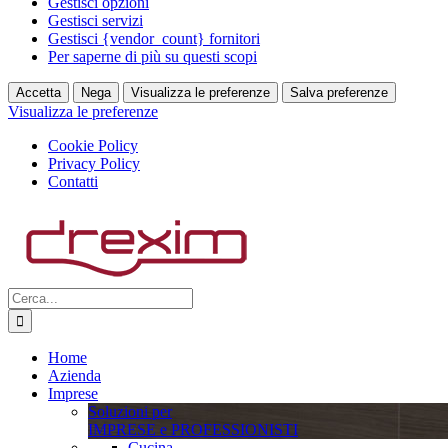
Gestisci opzioni
Gestisci servizi
Gestisci {vendor_count} fornitori
Per saperne di più su questi scopi
Accetta
Nega
Visualizza le preferenze
Salva preferenze
Visualizza le preferenze
Cookie Policy
Privacy Policy
Contatti
Salta
al
contenuto
Cerca
per:
Home
Azienda
Imprese
Soluzioni per
IMPRESE e PROFESSIONISTI
Cucina