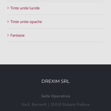
Tinte unite lucide
Tinte unite opache
Fantasie
DREXIM SRL
Sede Operativa
Via E. Bernardi | 35030 Rubano Padova