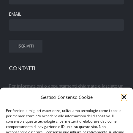
EMAIL
CONTATTI
Per informazioni o appuntamenti chiamate o lasciate un
messaggio. Sarete contattati al più presto
Gestisci Consenso Cookie
Per fornire le migliori esperienze, utilizziamo tecnologie come i cookie
Lasciaci un messaggio
per memorizzare e/o accedere alle informazioni del dispositivo. Il
consenso a queste tecnologie ci permetterà di elaborare dati come il
comportamento di navigazione o ID unici su questo sito. Non
acconsentire o ritirare il consenso può influire negativamente su alcune