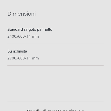
Dimensioni
Standard singolo pannello
2400
600
11 mm
x
x
Su richiesta
2700
600
11 mm
x
x