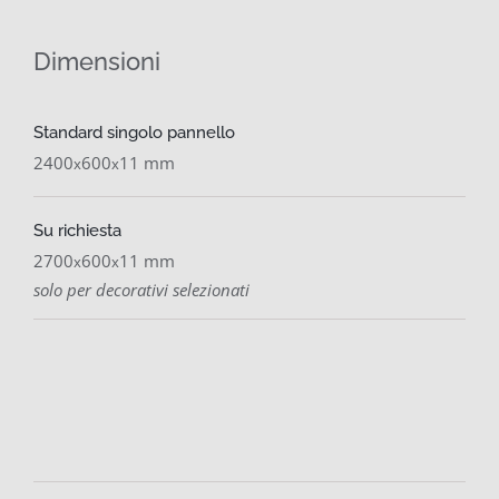
Dimensioni
Standard singolo pannello
2400
600
11 mm
x
x
Su richiesta
2700
600
11 mm
x
x
solo per decorativi selezionati