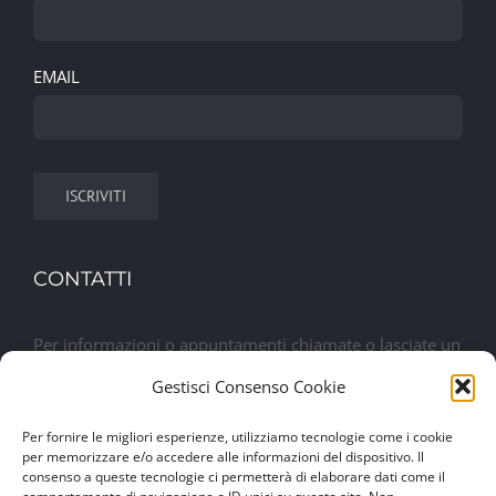
EMAIL
CONTATTI
Per informazioni o appuntamenti chiamate o lasciate un
messaggio. Sarete contattati al più presto
Gestisci Consenso Cookie
Per fornire le migliori esperienze, utilizziamo tecnologie come i cookie
Lasciaci un messaggio
per memorizzare e/o accedere alle informazioni del dispositivo. Il
consenso a queste tecnologie ci permetterà di elaborare dati come il