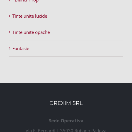
Tinte unite lucide
Tinte unite opache
Fantasie
DREXIM SRL
Sede Operativa
Via E. Bernardi | 35030 Rubano Padova