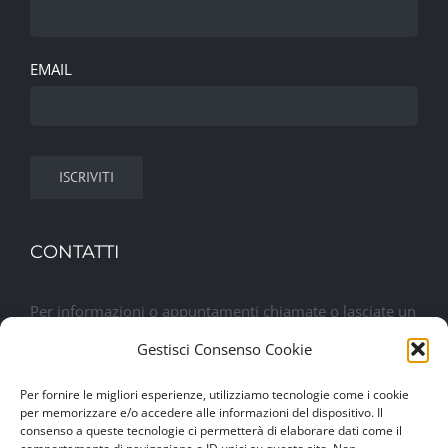
EMAIL
CONTATTI
Per informazioni o appuntamenti chiamate o lasciate un
messaggio. Sarete contattati al più presto
Gestisci Consenso Cookie
Per fornire le migliori esperienze, utilizziamo tecnologie come i cookie
Lasciaci un messaggio
per memorizzare e/o accedere alle informazioni del dispositivo. Il
consenso a queste tecnologie ci permetterà di elaborare dati come il