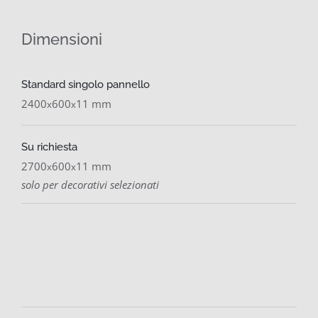
Dimensioni
Standard singolo pannello
2400
600
11 mm
x
x
Su richiesta
2700
600
11 mm
x
x
solo per decorativi selezionati