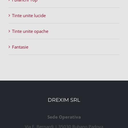
Tinte unite lucide
Tinte unite opache
Fantasie
DREXIM SRL
Sede Operativa
Via E. Bernardi | 35030 Rubano Padova