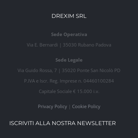
DREXIM SRL
Sede Operativa
Via E. Bernardi | 35030 Rubano Padova
Sede Legale
Via Guido Rossa, 7 | 35020 Ponte San Nicolò PD
P.IVA e Iscr. Reg. Imprese n. 04460100284
Capitale Sociale € 15.000 i.v.
Privacy Policy
|
Cookie Policy
ISCRIVITI ALLA NOSTRA NEWSLETTER