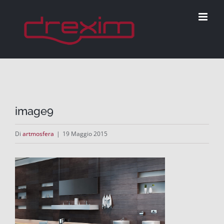
Salta
al
contenuto
image9
Di
artmosfera
|
19 Maggio 2015