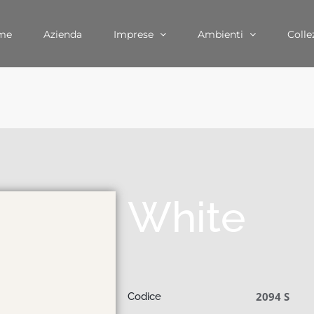
me
Azienda
Imprese
Ambienti
Colle
White
2094 S
Codice