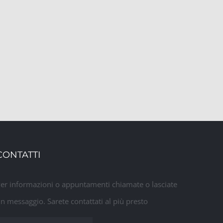
st
CONTATTI
er informazioni o appuntamenti chiamate o lasciate
n messaggio. Sarete contattati al più presto