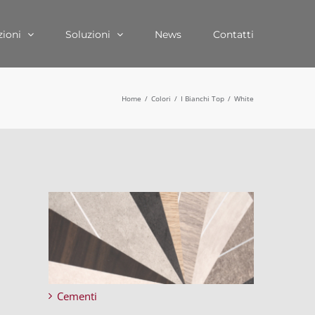
zioni
Soluzioni
News
Contatti
Home
Colori
I Bianchi Top
White
Cementi