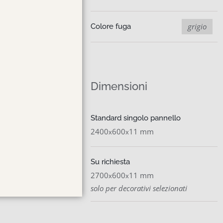
grigio
Colore fuga
Dimensioni
Standard singolo pannello
2400
600
11 mm
x
x
Su richiesta
2700
600
11 mm
x
x
solo per decorativi selezionati