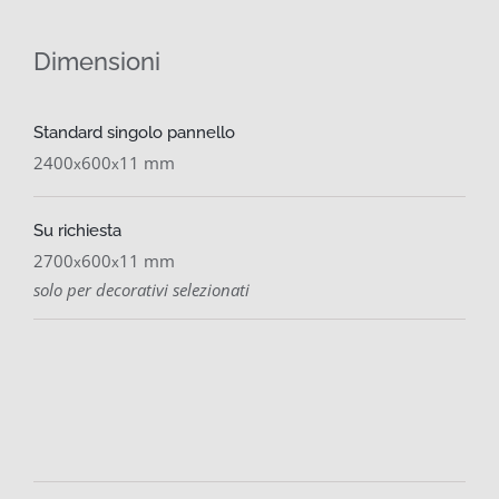
Dimensioni
Standard singolo pannello
2400
600
11 mm
x
x
Su richiesta
2700
600
11 mm
x
x
solo per decorativi selezionati