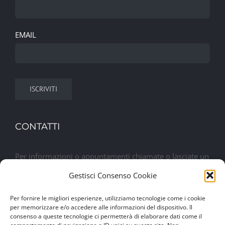
EMAIL
CONTATTI
Per informazioni o appuntamenti chiamate o lasciate un
messaggio. Sarete contattati al più presto
Gestisci Consenso Cookie
Per fornire le migliori esperienze, utilizziamo tecnologie come i cookie
Lasciaci un messaggio
per memorizzare e/o accedere alle informazioni del dispositivo. Il
consenso a queste tecnologie ci permetterà di elaborare dati come il