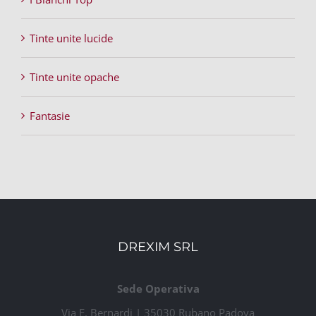
Tinte unite lucide
Tinte unite opache
Fantasie
DREXIM SRL
Sede Operativa
Via E. Bernardi | 35030 Rubano Padova