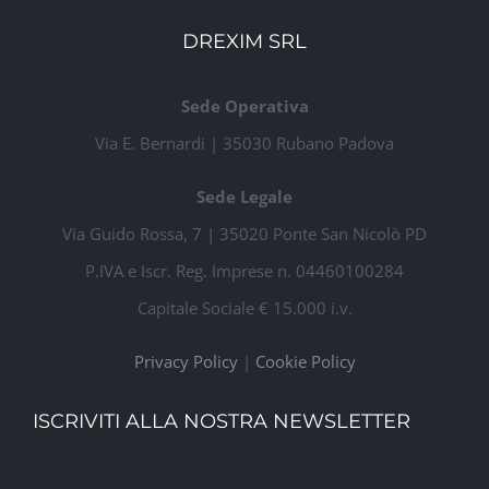
Manchester Airport
DREXIM SRL
Sede Operativa
Via E. Bernardi | 35030 Rubano Padova
Sede Legale
Via Guido Rossa, 7 | 35020 Ponte San Nicolò PD
P.IVA e Iscr. Reg. Imprese n. 04460100284
Capitale Sociale € 15.000 i.v.
Privacy Policy
|
Cookie Policy
ISCRIVITI ALLA NOSTRA NEWSLETTER