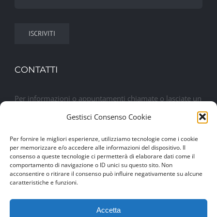
CONTATTI
Per informazioni o appuntamenti chiamate o lasciate un
messaggio. Sarete contattati al più presto
Gestisci Consenso Cookie
Per fornire le migliori esperienze, utilizziamo tecnologie come i cookie
Lasciaci un messaggio
per memorizzare e/o accedere alle informazioni del dispositivo. Il
consenso a queste tecnologie ci permetterà di elaborare dati come il
comportamento di navigazione o ID unici su questo sito. Non
acconsentire o ritirare il consenso può influire negativamente su alcune
caratteristiche e funzioni.
Accetta