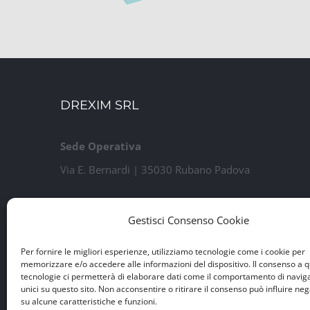
DREXIM SRL
Sede Operativa
Via E. Bernardi | 35030 Rubano Padova
Sede Legale
Gestisci Consenso Cookie
Via Guido Rossa, 7 | 35020 Ponte San Nicolò PD
P.IVA e Iscr. Reg. Imprese n. 04460100284
Per fornire le migliori esperienze, utilizziamo tecnologie come i cookie per
memorizzare e/o accedere alle informazioni del dispositivo. Il consenso a 
Capitale Sociale € 15.000 i.v.
tecnologie ci permetterà di elaborare dati come il comportamento di navig
unici su questo sito. Non acconsentire o ritirare il consenso può influire n
su alcune caratteristiche e funzioni.
Privacy Policy
|
Cookie Policy