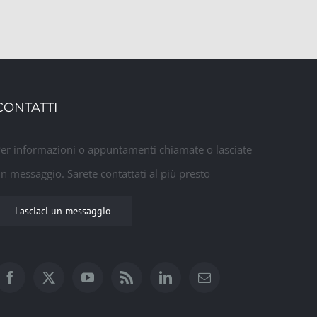
CONTATTI
er informazioni o appuntamenti chiamate o lasciate
n messaggio. Sarete contattati al più presto
Lasciaci un messaggio