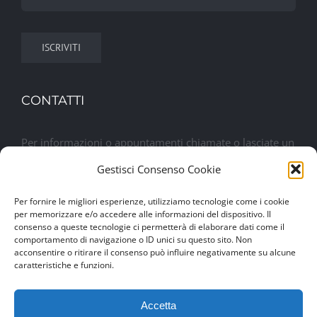
CONTATTI
Per informazioni o appuntamenti chiamate o lasciate un
messaggio. Sarete contattati al più presto
Gestisci Consenso Cookie
Per fornire le migliori esperienze, utilizziamo tecnologie come i cookie
Lasciaci un messaggio
per memorizzare e/o accedere alle informazioni del dispositivo. Il
consenso a queste tecnologie ci permetterà di elaborare dati come il
comportamento di navigazione o ID unici su questo sito. Non
acconsentire o ritirare il consenso può influire negativamente su alcune
caratteristiche e funzioni.
Accetta