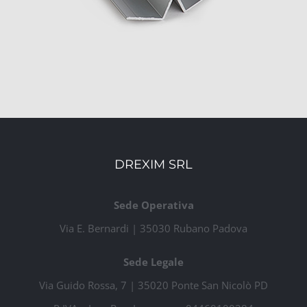
DREXIM SRL
Sede Operativa
Via E. Bernardi | 35030 Rubano Padova
Sede Legale
Via Guido Rossa, 7 | 35020 Ponte San Nicolò PD