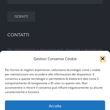
CONTATTI
Per informazioni o appuntamenti chiamate o lasciate un
messaggio. Sarete contattati al più presto
Gestisci Consenso Cookie
Per fornire le migliori esperienze, utilizziamo tecnologie come i cookie
Lasciaci un messaggio
per memorizzare e/o accedere alle informazioni del dispositivo. Il
consenso a queste tecnologie ci permetterà di elaborare dati come il
comportamento di navigazione o ID unici su questo sito. Non
acconsentire o ritirare il consenso può influire negativamente su alcune
caratteristiche e funzioni.
Accetta