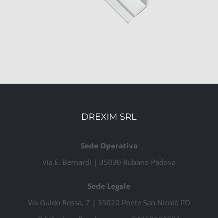
DREXIM SRL
Sede Operativa
Via E. Bernardi | 35030 Rubano Padova
Sede Legale
Via Guido Rossa, 7 | 35020 Ponte San Nicolò PD