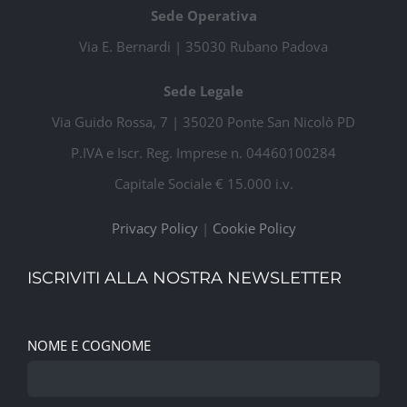
Sede Operativa
Via E. Bernardi | 35030 Rubano Padova
Sede Legale
Via Guido Rossa, 7 | 35020 Ponte San Nicolò PD
P.IVA e Iscr. Reg. Imprese n. 04460100284
Capitale Sociale € 15.000 i.v.
Privacy Policy
|
Cookie Policy
ISCRIVITI ALLA NOSTRA NEWSLETTER
NOME E COGNOME