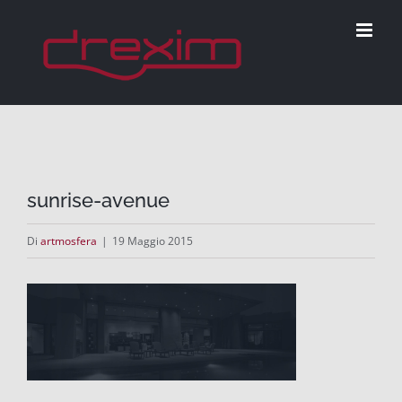
Salta
al
contenuto
sunrise-avenue
Di
artmosfera
|
19 Maggio 2015