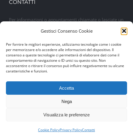
CONTATTI
Per informazioni o appuntamenti chiamate o lasciate un
messaggio. Sarete contattati al più presto
Gestisci Consenso Cookie
Per fornire le migliori esperienze, utilizziamo tecnologie come i cookie
Lasciaci un messaggio
per memorizzare e/o accedere alle informazioni del dispositivo. Il
consenso a queste tecnologie ci permetterà di elaborare dati come il
comportamento di navigazione o ID unici su questo sito. Non
acconsentire o ritirare il consenso può influire negativamente su alcune
caratteristiche e funzioni.
Accetta
Nega
© Copyright 2017 -
2026 | Drexim Srl | P.IVA 04460100284 |
Visualizza le preferenze
Made with ♥ by
Artmosfera
using WordPress
049 8979862
SCRIVICI
Cookie Policy
Privacy Policy
Contatti