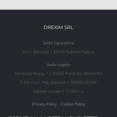
DREXIM SRL
Sede Operativa
Via E. Bernardi | 35030 Rubano Padova
Sede Legale
Via Guido Rossa, 7 | 35020 Ponte San Nicolò PD
P.IVA e Iscr. Reg. Imprese n. 04460100284
Capitale Sociale € 15.000 i.v.
Privacy Policy
|
Cookie Policy