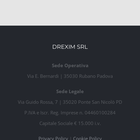
DREXIM SRL
Sede Operativa
Via E. Bernardi | 35030 Rubano Padova
Sede Legale
Via Guido Rossa, 7 | 35020 Ponte San Nicolò PD
P.IVA e Iscr. Reg. Imprese n. 04460100284
Capitale Sociale € 15.000 i.v.
Privacy Policy
|
Cookie Policy