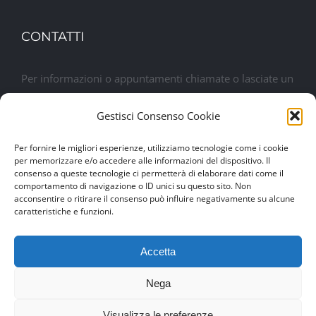
CONTATTI
Per informazioni o appuntamenti chiamate o lasciate un
messaggio. Sarete contattati al più presto
Gestisci Consenso Cookie
Lasciaci un messaggio
Per fornire le migliori esperienze, utilizziamo tecnologie come i cookie
per memorizzare e/o accedere alle informazioni del dispositivo. Il
consenso a queste tecnologie ci permetterà di elaborare dati come il
comportamento di navigazione o ID unici su questo sito. Non
acconsentire o ritirare il consenso può influire negativamente su alcune
caratteristiche e funzioni.
Accetta
Nega
© Copyright 2017 -
2026 | Drexim Srl | P.IVA 04460100284 |
Visualizza le preferenze